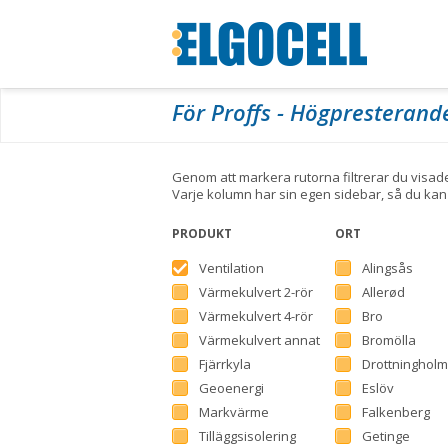
För Proffs - Högpresterand
Genom att markera rutorna filtrerar du visad
Varje kolumn har sin egen sidebar, så du kan vä
PRODUKT
ORT
Ventilation
Alingsås
Värmekulvert 2-rör
Allerød
Värmekulvert 4-rör
Bro
Värmekulvert annat
Bromölla
Fjärrkyla
Drottningholm
Geoenergi
Eslöv
Markvärme
Falkenberg
Tilläggsisolering
Getinge