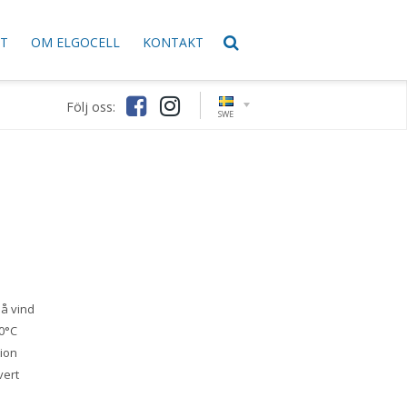
KT
OM ELGOCELL
KONTAKT
Följ oss:
SWE
å vind
0°C
ion
vert