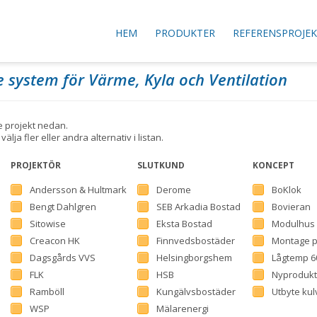
HEM
PRODUKTER
REFERENSPROJE
e system för Värme, Kyla och Ventilation
e projekt nedan.
lja fler eller andra alternativ i listan.
PROJEKTÖR
SLUTKUND
KONCEPT
Andersson & Hultmark
Derome
BoKlok
Bengt Dahlgren
SEB Arkadia Bostad
Bovieran
Sitowise
Eksta Bostad
Modulhus
Creacon HK
Finnvedsbostäder
Montage p
Dagsgårds VVS
Helsingborgshem
Lågtemp 6
FLK
HSB
Nyprodukt
Ramböll
Kungälvsbostäder
Utbyte kul
WSP
Mälarenergi