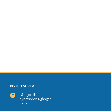
NYHETSBREV
Få Elgocells
nyhetsbrev 4 gånger
per år.