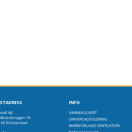
ÅF Infrastruktur
Bostads AB Mimer
Småa
Skanska Sverige AB
Witalabostäder
Växjö Energi
Platen
GBJ Bygg AB
STADRESS
INFO
ocell AB
VÄRMEKULVERT
edbandsvägen 19
UNIVERSALISOLERING
 62 Kristianstad
MARKFÖRLAGD VENTILATION