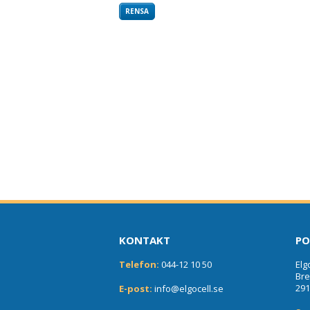
Gotland
RENSA
Gävle
Göteborg
Halmstad
Hede
Helsingborg
Huskvarna
Huddinge
Hässleholm
Karlstad
Kiruna
Knivsta
Kristianstad
Kungsbacka
KONTAKT
PO
Kungsör
Kungälv
Telefon:
044-12 10 50
Elg
Lidköping
Br
291
E-post:
info@elgocell.se
Linköping
Livered