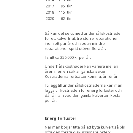
2017
95
tkr
2018
115
tkr
2020
62
tkr
Så kan det se ut med underhållskostnader
för ett kulvertnät, tre större reparationer
inom ett par år och sedan mindre
reparationer spritt utöver flera år.
I snitt ca 256.000 kr per år.
Underhållskostnader kan variera mellan
åren men en sak är ganska säker.
Kostnaderna fortsätter komma, år för år.
I tillägg till underhållskostnaderna kan man
lägga till kostnaden för energiförluster och
då få fram vad den gamla kulverten kostar
per år.
Energiförluster
När man börjar titta på att byta kulvert så blir
ofta den första diskussionspunkten: