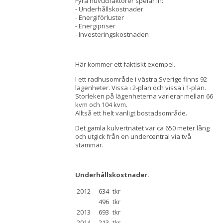
Fyra huvudfaktorer spelar in:
- Underhållskostnader
- Energiförluster
- Energipriser
- Investeringskostnaden
Här kommer ett faktiskt exempel.
I ett radhusområde i västra Sverige finns 92
lägenheter. Vissa i 2-plan och vissa i 1-plan.
Storleken på lägenheterna varierar mellan 66
kvm och 104 kvm.
Alltså ett helt vanligt bostadsområde.
Det gamla kulvertnätet var ca 650 meter lång
och utgick från en undercentral via två
stammar.
Underhållskostnader.
2012
634
tkr
496
tkr
2013
693
tkr
2014
213
tkr