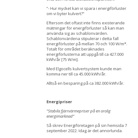
”- Hur mycket kan vi spara i energiförluster
om vi byter kulvert?”
Eftersom det oftast inte finns existerande
mätningar för energiförluster så kan man
använda sig av schablonvärden.
Schablonvärdena stipulerar i detta fall
energiförluster på mellan 70 och 100 W/m*.
Totalt för området beräknades
energiförlusterna att uppgå till ca 427.000
kWh/år [75 W/m].
Med Elgocells kulvertsystem kunde man
komma ner till ca 45.000 kWh/år.
Alltså en besparing på ca 382.000 kWh/år.
Energipriser
”Stabila fjärrvärmepriser på en orolig
energimarknad”
Så skrev Energiföretagen på sin hemsida 7
september 2022. Idag är det annorlunda.