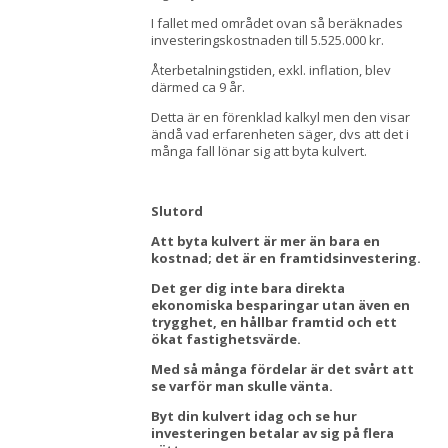
I fallet med området ovan så beräknades
investeringskostnaden till 5.525.000 kr.
Återbetalningstiden, exkl. inflation, blev
därmed ca 9 år.
Detta är en förenklad kalkyl men den visar
ändå vad erfarenheten säger, dvs att det i
många fall lönar sig att byta kulvert.
Slutord
Att byta kulvert är mer än bara en
kostnad; det är en framtidsinvestering.
Det ger dig inte bara direkta
ekonomiska besparingar utan även en
trygghet, en hållbar framtid och ett
ökat fastighetsvärde.
Med så många fördelar är det svårt att
se varför man skulle vänta.
Byt din kulvert idag och se hur
investeringen betalar av sig på flera