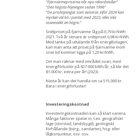
”Fjärrvärmepriserna når nya rekordnivåer”
”Den högsta höjningen sedan 1996”
”De prishöjningar som aviseras inför 2024 kan
mycket väl bli i paritet med 2023, eller inte
osannolikt än högre.”
Snittpriset på fjärrvärme låg på 0,79 kr/kWh
2021. Två år senare är snittpriset 0,98 kr/kWh.
Med tanke på uttalande från energibolagen,
kan man anta att priset på fjärrvärme inom
snar tid kommer ligga på 1,20 kr/kWh.
Om man räknar med området ovan, med
energiförluster på 427.000 kWh/år, så blir det
81.000 kr, extra per år! (2023)
Nästa år kan det handla om ca 515.000 kr.
Bara i energiförluster!
Investeringskostnad
Investeringskostnaden kan så klart variera.
Många faktorer spelar in, t.ex. geografiskt
läge (storstad, landsbygd), geologiskt
förhållande (berg-, sandarter), hög- eller
lågkonjunktur, osv. osv.