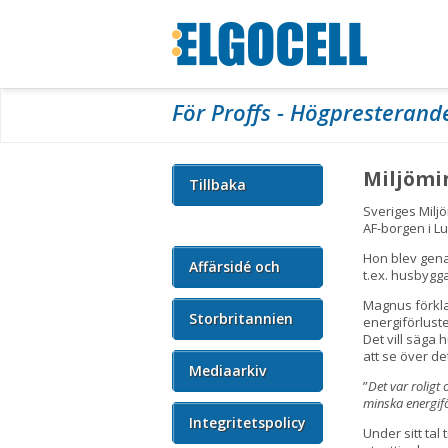
För Proffs - Högpresterand
Miljömi
Tillbaka
Sveriges Milj
AF-borgen i L
Hon blev gena
Affärsidé och
t.ex. husbygg
Magnus förkla
vision
Storbritannien
energiförlust
Det vill säga
att se över de
Mediaarkiv
”
Det var roligt 
minska energifö
Integritetspolicy
Under sitt ta