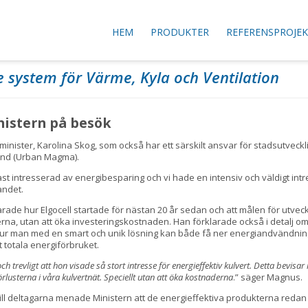
HEM
PRODUKTER
REFERENSPROJE
e system för Värme, Kyla och Ventilation
nistern på besök
öminister, Karolina Skog, som också har ett särskilt ansvar för stadsutvec
und (Urban Magma).
st intresserad av energibesparing och vi hade en intensiv och väldigt int
andet.
rade hur Elgocell startade för nästan 20 år sedan och att målen för utvec
erna, utan att öka investeringskostnaden. Han förklarade också i detalj o
 hur man med en smart och unik lösning kan både få ner energiandvändnin
t totala energiförbruket.
och trevligt att hon visade så stort intresse för energieffektiv kulvert. Detta bevisar
rlusterna i våra kulvertnät. Speciellt utan att öka kostnaderna
.” säger Magnus.
l till deltagarna menade Ministern att de energieffektiva produkterna reda