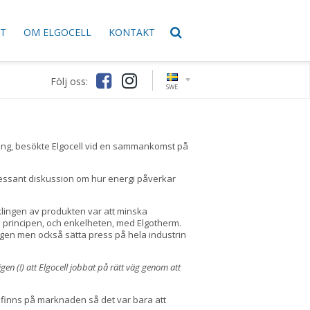
KT
OM ELGOCELL
KONTAKT
Följ oss:
SWE
kling, besökte Elgocell vid en sammankomst på
ressant diskussion om hur energi påverkar
klingen av produkten var att minska
m principen, och enkelheten, med Elgotherm.
gen men också sätta press på hela industrin
 igen (!) att Elgocell jobbat på rätt väg genom att
n finns på marknaden så det var bara att