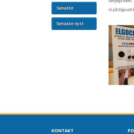
utnyttja dem.
Senaste
Vi på Elgocel
nyhetsbrevet
Senaste nytt
KONTAKT
PO