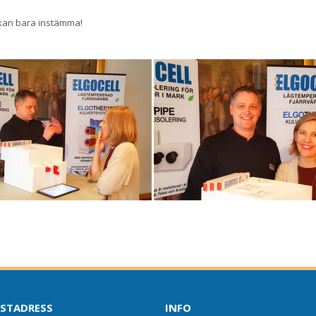
l kan bara instämma!
STADRESS
INFO