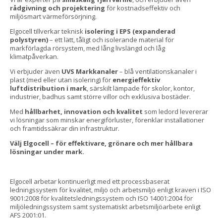
rådgivning och projektering
för kostnadseffektiv och
miljösmart värmeförsörjning.
Elgocell tillverkar teknisk
isolering i EPS (expanderad
polystyren)
– ett lätt, tåligt och isolerande material för
markförlagda rörsystem, med lång livslängd och låg
klimatpåverkan.
Vi erbjuder även
UVS Markkanaler
– blå ventilationskanaler i
plast (med eller utan isolering) för
energieffektiv
luftdistribution i mark
, särskilt lämpade för skolor, kontor,
industrier, badhus samt större villor och exklusiva bostäder.
Med
hållbarhet, innovation och kvalitet
som ledord levererar
vi lösningar som minskar energiförluster, förenklar installationer
och framtidssäkrar din infrastruktur.
Välj Elgocell – för effektivare, grönare och mer hållbara
lösningar under mark.
Elgocell arbetar kontinuerligt med ett processbaserat
ledningssystem för kvalitet, miljö och arbetsmiljö enligt kraven i ISO
9001:2008 för kvalitetsledningssystem och ISO 14001:2004 för
miljöledningssystem samt systematiskt arbetsmiljöarbete enligt
AFS 2001:01.