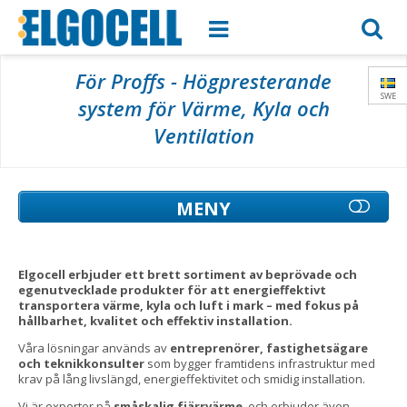
För Proffs - Högpresterande
SWE
system för Värme, Kyla och
Ventilation
MENY
Elgocell erbjuder ett brett sortiment av beprövade och
egenutvecklade produkter för att energieffektivt
transportera värme, kyla och luft i mark – med fokus på
hållbarhet, kvalitet och effektiv installation.
Våra lösningar används av
entreprenörer, fastighetsägare
och teknikkonsulter
som bygger framtidens infrastruktur med
krav på lång livslängd, energieffektivitet och smidig installation.
Vi är experter på
småskalig fjärrvärme
, och erbjuder även